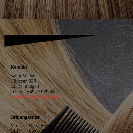
Kontakt
Salon Meltem
Ulmerstr. 325
70327 Stuttgart
Telefon: +49 711 295682
sebahittin.sara@hotmail.de
Öffnungszeiten
Mo Geschlossen
Di-Fr 09:00-18:30