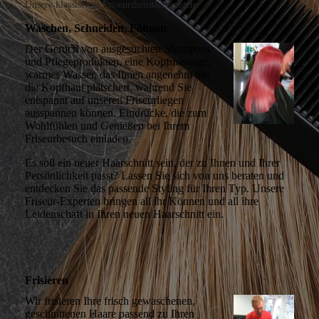
Unsere klassischen Friseurdienstleistungen:
Waschen, Schneiden, Föhnen
Der Geruch von ausgesuchten Shampoos
und Pflegeprodukten, eine Kopfmassage,
warmes Wasser, das Ihnen angenehm um
die Kopfhaut plätschert, während Sie
entspannt auf unseren Friseurliegen
ausspannen können. Eindrücke, die zum
Wohlfühlen und Genießen bei Ihrem
Friseurbesuch einladen.
Es soll ein neuer Haarschnitt sein, der zu Ihnen und Ihrer
Persönlichkeit passt? Lassen Sie sich von uns beraten und
entdecken Sie das passende Styling für Ihren Typ. Unsere
Friseur-Experten bringen all ihr Können und all ihre
Leidenschaft in Ihren neuen Haarschnitt ein.
Frisieren
Wir frisieren Ihre frisch gewaschenen,
geschnittenen Haare passend zu Ihren