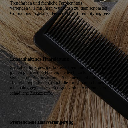
Trendfarben und fachliche Farbkenntnis
verbinden wir mit Ihren Wünschen zu dem schönsten
Colorations-Ergebnis, das perfekt zu Ihrem Styling passt.
Langanhaltende Haarglättung
Sie haben lockiges, gar krauses Haar und schwärmen von
glatten glänzenden Haaren, die leicht zu kämmen und zu
stylen sind? Bei uns können Sie eine dauerhafte
Haarglättung erhalten, durch die Ihre Haare schonend und
nachhaltig geglättet werden -ganz ohne Ammoniak oder
schädliche Zusatzstoffe.
Professionelle Haarverlängerung