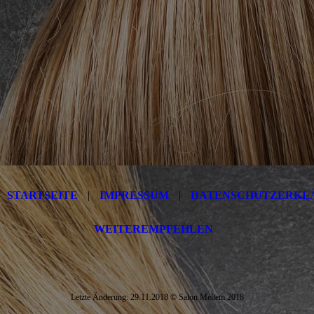
STARTSEITE
|
IMPRESSUM
|
DATENSCHUTZERKL
WEITEREMPFEHLEN
Letzte Änderung: 29.11.2018
© Salon Meltem 2018