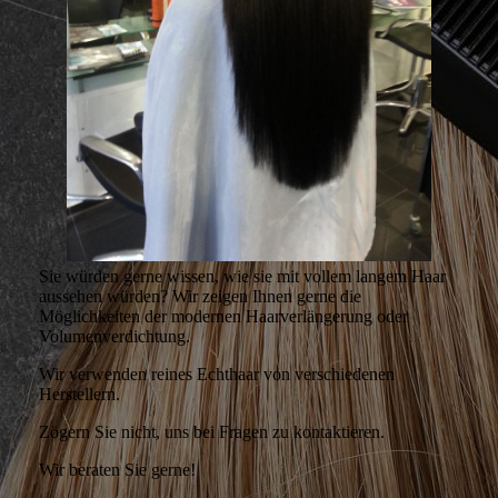
Sie würden gerne wissen, wie sie mit vollem langem Haar
aussehen würden? Wir zeigen Ihnen gerne die
Möglichkeiten der modernen Haarverlängerung oder
Volumenverdichtung.
Wir verwenden reines Echthaar von verschiedenen
Herstellern.
Zögern Sie nicht, uns bei Fragen zu kontaktieren.
Wir beraten Sie gerne!