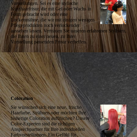
Vorstellungen. Sei es eine stylische
Kurzhaarfrisur, die mit Gel oder Wachs in
Form gebracht wird oder eine
Lockenmähne, die wir mit einigen wenigen
Pflegeprodukten noch verlockender
aussehen lassen. Vertrauen Sie unseren erfahrenen Stylisten,
die Ihnen zu einer neuen, zu Ihrer
Vorstellung passenden Frisur verhelfen.
Coloration
Sie wünschen sich eine neue, frische
Haarfarbe, Strähnen oder möchten Ihre
bisherige Coloration auffrischen? Unsere
Color-Experten sind die richtigen
Ansprechpartner für Ihre individuellen
Farbvorstellungen. Ein Gefühl für