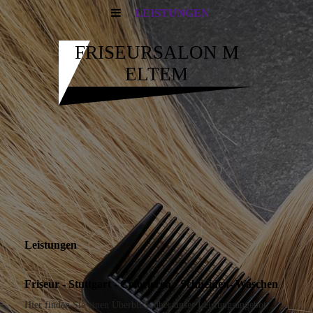
LEISTUNGEN
FRISEURSALON M
ELTEM
Leistungen
Friseur - Stuttgart - Colorieren - Schneiden- Waschen
Hier finden Sie einen Überblick über unser Leistungsangebot.