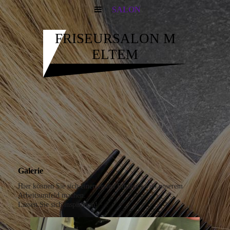
SALON
FRISEURSALON M
ELTEM
Galerie
Hier können Sie sich einen ersten Eindruck von unserem
Arbeitsumfeld machen.
Lassen Sie sich inspirieren!