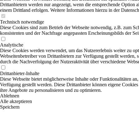
Drittanbietern werden nur angezeigt, wenn die entsprechende Option ak
einem Drittland erfolgen. Weitere Informationen hierzu in der Datensc
Technisch notwendige
Diese Cookies sind zum Betrieb der Webseite notwendig, z.B. zum Sch
konsistenten und der Nachfrage angepassten Erscheinungsbilds der Sei
Analytische
Diese Cookies werden verwendet, um das Nutzererlebnis weiter zu optim
Webseitenbetreiber von Drittanbietern zur Verfügung gestellt werden, 
durch die Nachverfolgung der Nutzeraktivität über verschiedene Webse
Drittanbieter-Inhalte
Diese Webseite bietet möglicherweise Inhalte oder Funktionalitäten an,
Verfügung gestellt werden. Diese Drittanbieter können eigene Cookies 
ihre Angebote zu personalisieren und zu optimieren.
Ablehnen
Alle akzeptieren
Speichern